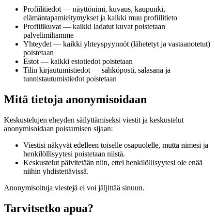
Profiilitiedot — näyttönimi, kuvaus, kaupunki,
elämäntapamieltymykset ja kaikki muu profiilitieto
Profiilikuvat — kaikki ladatut kuvat poistetaan
palvelimiltamme
Yhteydet — kaikki yhteyspyynnöt (lähetetyt ja vastaanotetut)
poistetaan
Estot — kaikki estotiedot poistetaan
Tilin kirjautumistiedot — sähköposti, salasana ja
tunnistautumistiedot poistetaan
Mitä tietoja anonymisoidaan
Keskustelujen eheyden säilyttämiseksi viestit ja keskustelut
anonymisoidaan poistamisen sijaan:
Viestisi näkyvät edelleen toiselle osapuolelle, mutta nimesi ja
henkilöllisyytesi poistetaan niistä.
Keskustelut päivitetään niin, ettei henkilöllisyytesi ole enää
niihin yhdistettävissä.
Anonymisoituja viestejä ei voi jäljittää sinuun.
Tarvitsetko apua?