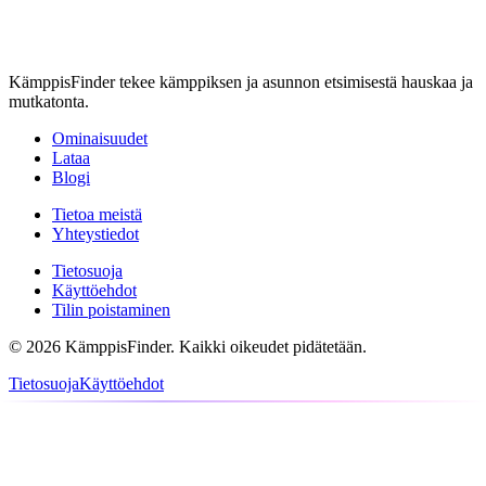
KämppisFinder tekee kämppiksen ja asunnon etsimisestä hauskaa ja
mutkatonta.
Ominaisuudet
Lataa
Blogi
Tietoa meistä
Yhteystiedot
Tietosuoja
Käyttöehdot
Tilin poistaminen
© 2026 KämppisFinder. Kaikki oikeudet pidätetään.
Tietosuoja
Käyttöehdot